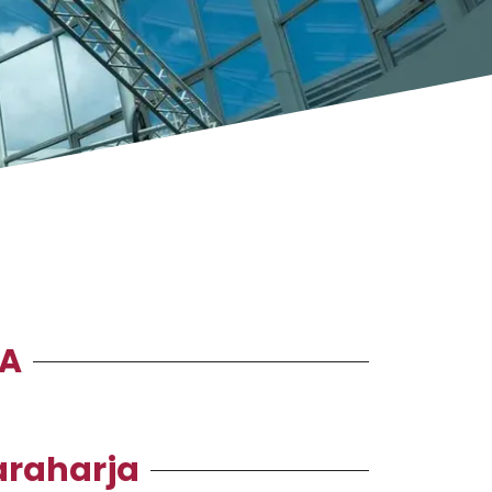
RA
araharja