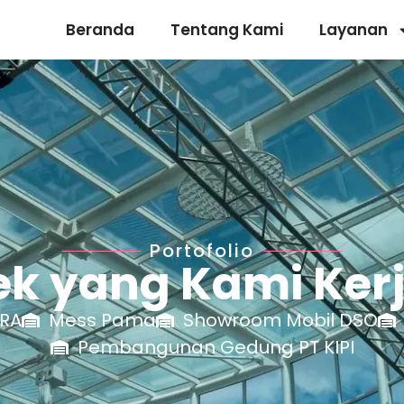
Beranda
Tentang Kami
Layanan
Portofolio
ek yang Kami Ker
RA
Mess Pama
Showroom Mobil DSO
Pembangunan Gedung PT KIPI