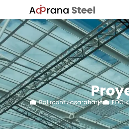
Proy
Ballroom Jasaraharja
EDC K