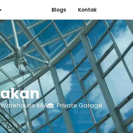
Portofolio
Blogs
Kontak
jakan
Warehouse KRA
Private Garage