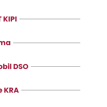
KIPI
ama
bil DSO
e KRA